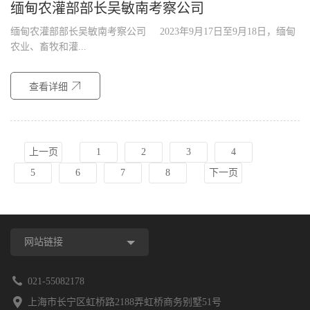
缅甸农灌部部长吴敏南考察公司
缅甸农灌部部长吴敏南考察公司 2023年9月17日至9月18日，缅甸
农业、畜牧和灌...
查看详细
上一页
1
2
3
4
5
6
7
8
下一页
网站链接
021-55082178
上海市长宁区虹桥路2188弄虹桥商务别墅51号