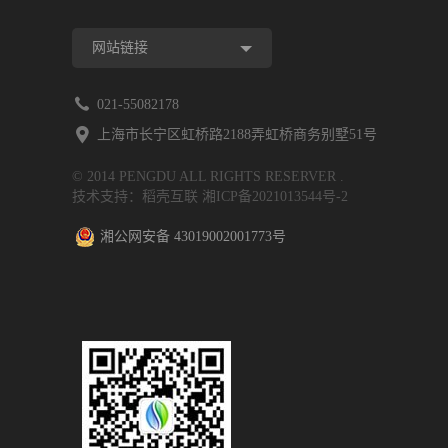
网站链接
021-55082178
上海市长宁区虹桥路2188弄虹桥商务别墅51号
© 2014 PENGDU ALL RIGHTS RESERVER .
技术支持：稻壳互联
湘ICP备2021013544号-2
湘公网安备 43019002001773号