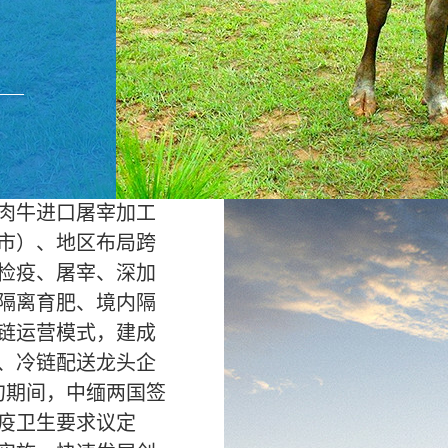
肉牛进口屠宰加工
市）、地区布局跨
检疫、屠宰、深加
隔离育肥、境内隔
链运营模式，建成
、冷链配送龙头企
缅甸期间，中缅两国签
疫卫生要求议定